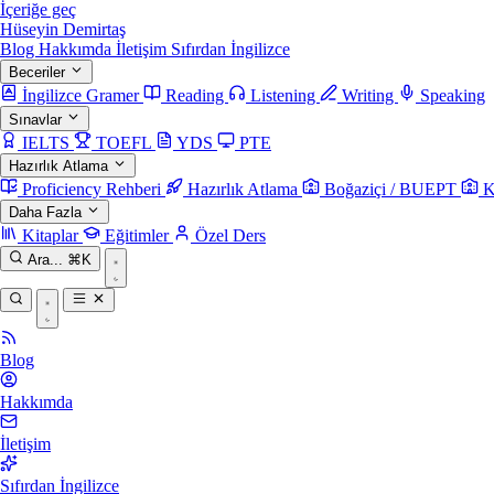
İçeriğe geç
Hüseyin Demirtaş
Blog
Hakkımda
İletişim
Sıfırdan İngilizce
Beceriler
İngilizce Gramer
Reading
Listening
Writing
Speaking
Sınavlar
IELTS
TOEFL
YDS
PTE
Hazırlık Atlama
Proficiency Rehberi
Hazırlık Atlama
Boğaziçi / BUEPT
K
Daha Fazla
Kitaplar
Eğitimler
Özel Ders
Ara...
⌘K
Blog
Hakkımda
İletişim
Sıfırdan İngilizce